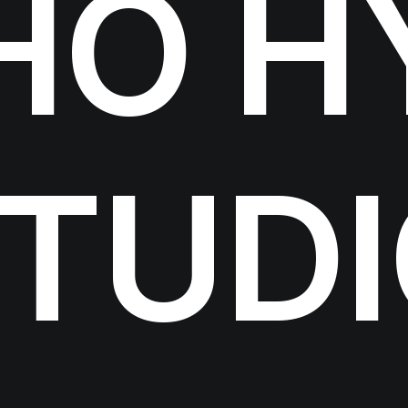
HO
H
TUD