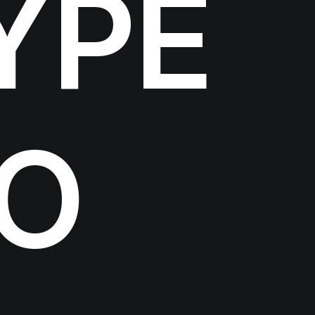
YPE
IO